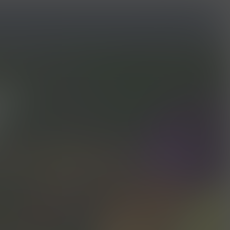
ZONE
MERKUR PRO
MERKUR INSIDER