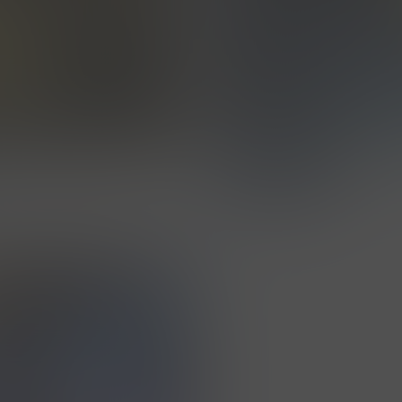
DOWNLOADS